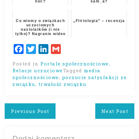
noc?
sam_a?
Co wiemy o związkach
„Flirtologia” – recenzja
uczuciowych
nastolatków (i nie
tylko)? Nagranie wideo
Facebook
Twitter
LinkedIn
Gmail
Posted in
Portale społecznościowe
,
Relacje uczuciowe
Tagged
media
społecznościowe
,
poczucie satysfakcji ze
związku
,
trwałość związku
Nawigacja
Previous Post
Next Post
wpisu
Dodaj komentarz