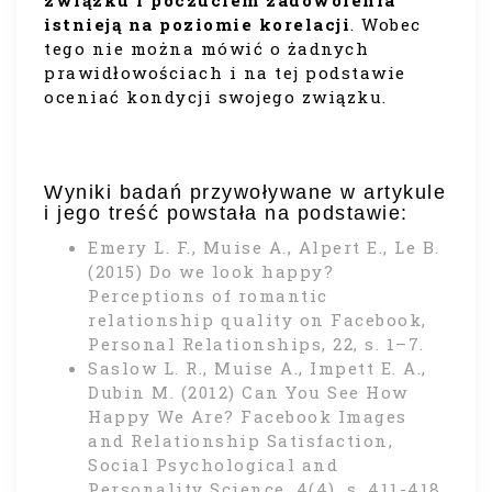
istnieją na poziomie korelacji
. Wobec
tego nie można mówić o żadnych
prawidłowościach i na tej podstawie
oceniać kondycji swojego związku.
Wyniki badań przywoływane w artykule
i jego treść powstała na podstawie:
Emery L. F., Muise A., Alpert E., Le B.
(2015) Do we look happy?
Perceptions of romantic
relationship quality on Facebook,
Personal Relationships, 22, s. 1–7.
Saslow L. R., Muise A., Impett E. A.,
Dubin M. (2012) Can You See How
Happy We Are? Facebook Images
and Relationship Satisfaction,
Social Psychological and
Personality Science, 4(4), s. 411-418.