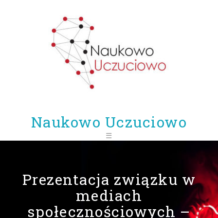
Skip
to
content
Blog
Optymalizacja
profilu
randkowego
O
Naukowo Uczuciowo
mnie
☰
Kontakt
Prezentacja związku w
mediach
społecznościowych –