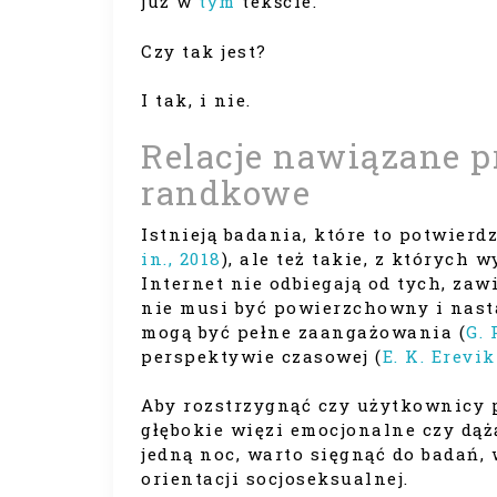
już w
tym
tekście.
Czy tak jest?
I tak, i nie.
Relacje nawiązane pr
randkowe
Istnieją badania, które to potwierdz
in., 2018
), ale też takie, z których
Internet nie odbiegają od tych, zaw
nie musi być powierzchowny i nast
mogą być pełne zaangażowania (
G. 
perspektywie czasowej (
E. K. Erevik
Aby rozstrzygnąć czy użytkownicy 
głębokie więzi emocjonalne czy dąż
jedną noc, warto sięgnąć do badań
orientacji socjoseksualnej.