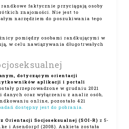
 randkowe faktycznie przyciągają osoby
tkich znajomości. Nie jest to
onałym narzędziem do poszukiwania tego
óżnicy pomiędzy osobami randkującymi w
kują, w celu nawiązywania długotrwałych
ocjoseksualnej
 danym, dotyczącym orientacji
żytkowników aplikacji i portali
ostały przeprowadzone w grudniu 2021
i danych oraz wyłączeniu z analiz osób,
andkowaniu online, pozostało 421
badań dostępny jest do pobrania.
 Orientacji Socjoseksualnej (SOI-R)
z 5-
e i Asendorpf (2008). Ankieta została