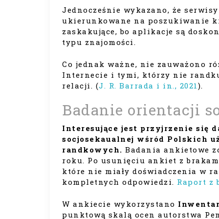
Jednocześnie wykazano, że serwisy
ukierunkowane na poszukiwanie kró
zaskakujące, bo aplikacje są dosk
typu znajomości.
Co jednak ważne, nie zauważono r
Internecie i tymi, którzy nie rand
relacji. (
J. R. Barrada i in., 2021
).
Badanie orientacji s
Interesujące jest przyjrzenie się
socjosekaualnej wśród Polskich u
randkowych.
Badania ankietowe z
roku. Po usunięciu ankiet z brakam
które nie miały doświadczenia w r
kompletnych odpowiedzi.
Raport z 
W ankiecie wykorzystano
Inwentarz
punktową skalą ocen autorstwa Penk