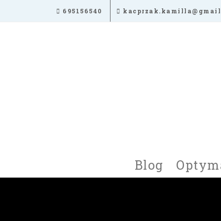
Skip
695156540
kacprzak.kamilla@gmail
to
content
Blog
Optyma