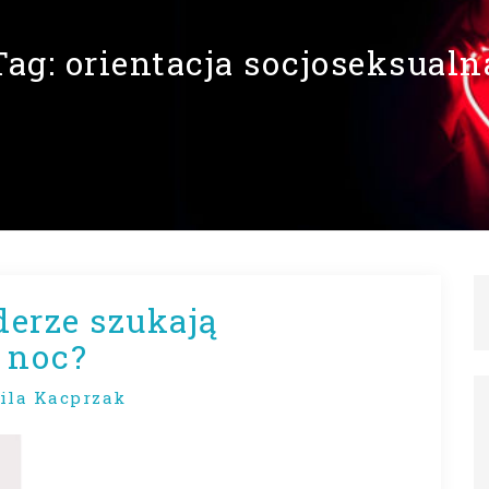
Tag:
orientacja socjoseksualn
erze szukają
 noc?
ila Kacprzak