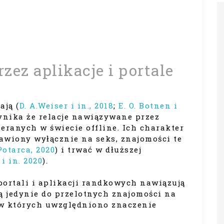
zez aplikacje i portale
ają (
D. A.Weiser i in., 2018
;
E. O. Botnen i
 wynika że relacje nawiązywane przez
ieranych w świecie offline. Ich charakter
awiony wyłącznie na seks, znajomości te
Potarca, 2020
) i trwać w dłuższej
 i in. 2020
).
portali i aplikacji randkowych nawiązują
ą jedynie do przelotnych znajomości na
, w których uwzględniono znaczenie