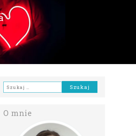
a
Szukaj:
O mnie