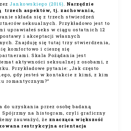
rzez
Jankowskiego (2016)
.
Narzędzie
zą trzech aspektów, tj. zachowania,
nie składa się z trzech stwierdzeń
rtnerów seksualnych. Przykładowo jest to
mi uprawiałeś seks w ciągu ostatnich 12
 postawy i akceptacji własnych
h. Znajduję się tutaj trzy stwierdzenia,
się komfortowo i cieszę się
artnerami. Skala Pożądania jest
temat aktywności seksualnej z osobami, z
zku. Przykładowe pytanie: „Jak często
go, gdy jesteś w kontakcie z kimś, z kim
ku romantycznym?”
 do uzyskania przez osobę badaną
. Spójrzmy na histogram, czyli graficzny
ożemy zauważyć, że
znacząca większość
rkowana restrykcyjna orientacja