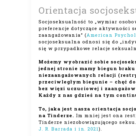
Orientacja socjosek
Socjoseksualność to „wymiar osobow
preferencje dotyczące aktywności s
zaangażowania” (
American Psycholo
socjoseksualna odnosi się do „ind
się w przypadkowe relacje seksualn
Możemy wyobrazić sobie socjoseks
jednej stronie mamy biegun braku
niezaangażowanych relacji (restr
przeciwległym biegunie – chęć d
bez więzi uczuciowej i zaangażowa
Każdy z nas gdzieś na tym conti
To, jaka jest nasza orientacja soc
na Tinderze.
Im mniej jest ona res
Tinderze niezobowiązującego seksu.
J. R. Barrada i in. 2021
).