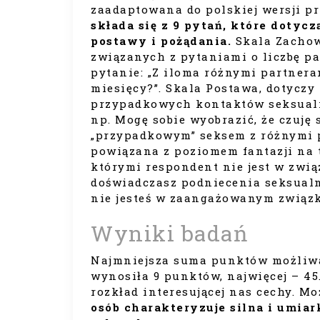
zaadaptowana do polskiej wersji p
składa się z 9 pytań, które dotyc
postawy i pożądania.
Skala Zachowa
związanych z pytaniami o liczbę pa
pytanie: „Z iloma różnymi partnera
miesięcy?”. Skala Postawa, dotyczy
przypadkowych kontaktów seksualnyc
np. Mogę sobie wyobrazić, że czuję 
„przypadkowym” seksem z różnymi p
powiązana z poziomem fantazji na 
którymi respondent nie jest w zwią
doświadczasz podniecenia seksualne
nie jesteś w zaangażowanym związ
Wyniki badań
Najmniejsza suma punktów możliwa
wynosiła 9 punktów, najwięcej – 45
rozkład interesującej nas cechy. M
osób charakteryzuje silna i umia