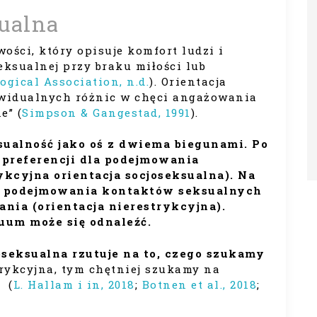
sualna
ości, który opisuje komfort ludzi i
eksualnej przy braku miłości lub
gical Association, n.d.
). Orientacja
ywidualnych różnic w chęci angażowania
e” (
Simpson & Gangestad, 1991
).
ualność jako oś z dwiema biegunami. Po
 preferencji dla podejmowania
ykcyjna orientacja socjoseksualna). Na
o podejmowania kontaktów seksualnych
nia (orientacja nierestrykcyjna).
nuum może się odnaleźć.
joseksualna rzutuje na to, czego szukamy
trykcyjna, tym chętniej szukamy na
 (
L. Hallam i in, 2018
;
Botnen et al., 2018
;